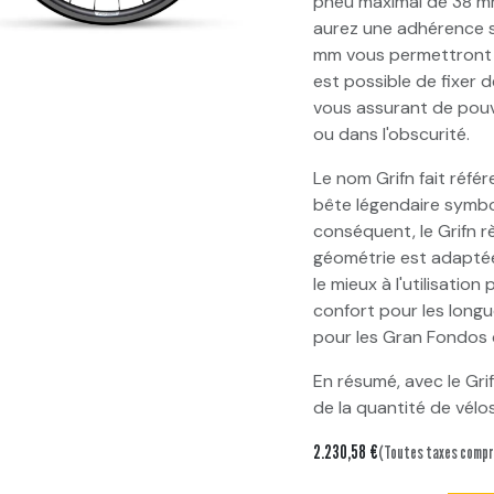
pneu maximal de 38 mm
aurez une adhérence s
mm vous permettront d
est possible de fixer 
vous assurant de pouv
ou dans l'obscurité.
Le nom Grifn fait réfé
bête légendaire symboli
conséquent, le Grifn règ
géométrie est adapté
le mieux à l'utilisation
confort pour les longu
pour les Gran Fondos 
En résumé, avec le Gri
de la quantité de vélo
2.230,58
€
(Toutes taxes compr