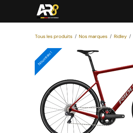
Se rendre au contenu
PORTES OUVERTES
N
Tous les produits
Nos marques
Ridley
Nouveau !