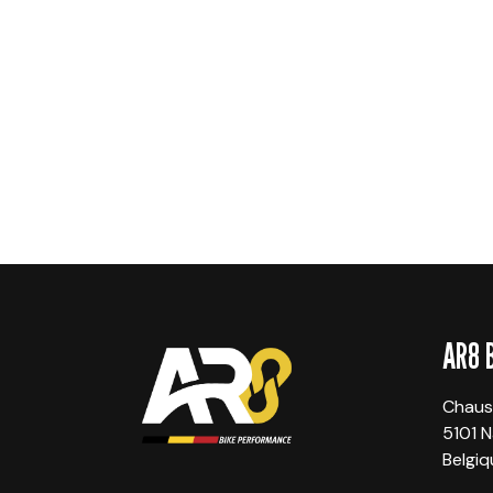
AR8 
Chaus
5101 
Belgiq