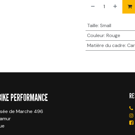
Taille
:
Small
Couleur
:
Rouge
Matière du cadre
:
Ca
RE
BIKE PERFORMANCE
sée de Marche 496
Namur
ue