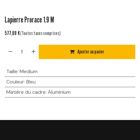
Lapierre Prorace 1.9 M
577,69
€
(Toutes taxes comprises)
Ajouter au panier
Taille
:
Medium
Couleur
:
Bleu
Matière du cadre
:
Aluminium